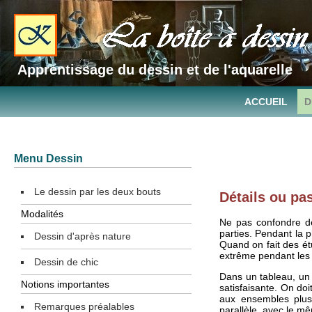
Apprentissage du dessin et de l'aquarelle
ACCUEIL
D
Menu Dessin
Le dessin par les deux bouts
Détails ou pas
Modalités
Ne pas confondre dét
parties. Pendant la 
Dessin d'après nature
Quand on fait des étu
extrême pendant les é
Dessin de chic
Dans un tableau, un 
Notions importantes
satisfaisante. On do
aux ensembles plus p
Remarques préalables
parallèle, avec le mê